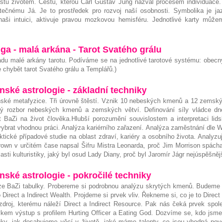
tu životem. Cestu, kterou Carl Gustav Jung nazval procesem individuace. 
tečnému Já. Je to prostředek pro rozvoj naší osobnosti. Symbolika je j
naši intuici, aktivuje pravou mozkovou hemisféru. Jednotlivé karty můžem
nga - malá arkána - Tarot Svatého grálu
du malé arkány tarotu. Podíváme se na jednotlivé tarotové systému:
obecný
chybět tarot Svatého grálu a Templářů.)
čínské astrologie - základní techniky
ínské metafyzice. Tři úrovně štěstí. Vznik 10 nebeských kmenů a 12 zemsk
ný rozbor nebeských kmenů a zemských větví. Definování síly vládce dne
t BaZi na život člověka.Hlubší porozumění souvislostem a interpretaci li
vybrat vhodnou práci. Analýza kariérního zařazení. Analýza zaměstnání dle 
aktické případové studie na oblast zdraví, kariéry a osobního života. Analyz
rown v určitém čase napsal Šifru Mistra Leonarda, proč Jim Morrison spácha
ti kulturistiky, jaký byl osud Lady Diany, proč byl Jaromír Jágr nejúspěšněj
čínské astrologie - pokročilé techniky
e BaZi tabulky. Probereme si podrobnou analýzu skrytých kmenů. Budeme 
Direct a Indirect Wealth. Projdeme si prvek vliv. Řekneme si, co je to Direct O
roj, kterému náleží Direct a Indirect Resource. Pak nás čeká prvek spole
kem výstup s profilem Hurting Officer a Eating God. Dozvíme se, kdo jsme
nky, jak dosahujeme věcí v životě, jaké máme talenty, co jsou vhodná pov