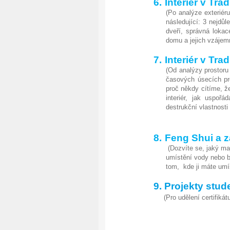
6.
Interiér v Tr
(Po analýze exteriér
následující: 3 nejdůl
dveří, správná lokac
domu a jejich vzájemn
7.
Interiér v Tr
(Od analýzy prostoru
časových úsecích pr
proč někdy cítíme, ž
interiér, jak uspořá
destrukční vlastnosti
8.
Feng Shui a z
(Dozvíte se, jaký ma
umístění vody nebo b
tom, kde ji máte umí
9.
Projekty stud
(Pro udělení certifikát