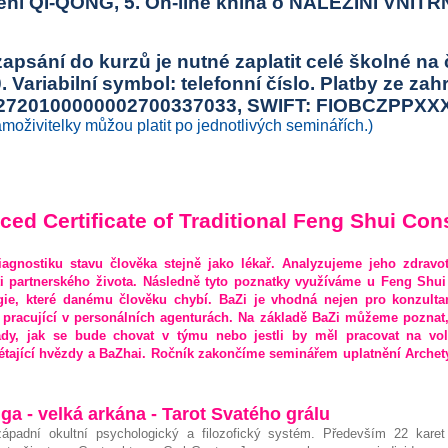
ení QI-QONG, 5. On-line kniha o NALEZINÍ VNITŘ
zapsání do kurzů je nutné zaplatit celé školné na 
Variabilní symbol: telefonní číslo.
Platby ze zah
2720100000002700337033, SWIFT: FIOBCZPPXX
telky můžou platit po jednotlivých seminářích.)
ed Certificate of Traditional Feng Shui Con
gnostiku stavu člověka stejně jako lékař. Analyzujeme jeho zdravotní
i partnerského života. Následně tyto poznatky využíváme u Feng Shui
e, které danému člověku chybí. BaZi je vhodná nejen pro konzulta
 pracující v personálních agenturách. Na základě BaZi můžeme poznat,
dy, jak se bude chovat v týmu nebo jestli by měl pracovat na vo
étající hvězdy a BaZhai. Ročník zakončíme seminářem uplatnění Archety
nga - velká arkána - Tarot Svatého grálu
západní okultní psychologický a filozofický systém. Především 22 kare