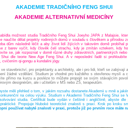
AKADEMIE TRADIČNÍHO FENG SHUI
AKADEMIE ALTERNATIVNÍ MEDICÍNY
abídla možnost studia Tradičního Feng Shui Joeyho JAPA z Malajsie, kte
e naučíte dělat projekty rodinných domů v souladu s člověkem a přírodou z
řeba dům následně léčit a aby život lidí žijících v takovém domě probíhal 
e z barev vyčít, kdy člověk čelí strachu, kdy je zmítán vztekem, kdy h
Dovíte se, jak rozpoznat v domě různé druhy zdravotních, partnerských nebo
 Shui dle teorie New Age Feng Shui. A v neposlední řadě si prohloubíte
, cvičením qi-gongu a kundalini jógy.
í ve stavebnictví, pro projektanty a architekty, ale i pro lidi, kteří se zabývají
ení žádné vzdělání. Studium je vhodné pro každého s otevřenou myslí a c
e přímo na kurzu a posléze to můžete propojit se svým stávajícím povo
eriérovým designérům, ale i učitelům v MŠ nebo ZŠ, terapeutům.
abyste měli přehled o tom, v jakém rozsahu dostanete Akademii u mně a jaké
 konkurenční na celou výuku. Studium v Akademii Tradičního Feng Shui se V
olvování studia. Certifikát bude vydán v češtině i angličtině, abyste dle 
 praktické. Propojuje hluboké teoretické znalosti s praxí. Krok po kroku 
opni používat nabyté znalosti v praxi, protože již po prvním roce máte n