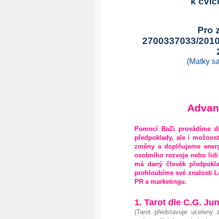
k cvič
Pro 
2700337033/2010. 
(Matky samoživi
Advanc
Pomocí BaZi provádíme dia
předpoklady, ale i možnost
změny a doplňujeme energi
osobního rozvoje nebo lidi
má daný člověk předpokla
prohloubíme své znalosti L
PR a marketingu.
1. Tarot dle C.G. Ju
(Tarot představuje ucelený 