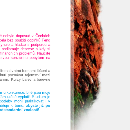
ré nebylo doposud v Čechách
cela bez použití doplňků Feng
plynule a hladce s podporou a
o podlamuje deprese a kdy si
 finančních problémů. Naučíte
 svou senzibilitu pobytem na
 alternativními formami léčení a
hutí poznávat tajemství mezi
láním. Kurzy barev a barevné
m u konkurece: bílé jsou moje
ám určitě vyplatí! Studium je
potřeby mohli praktikovat i v
směřuje k tomu,
abyste již po
adstandardní znalosti!