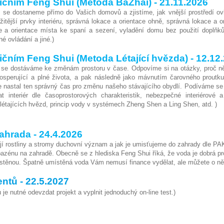
adičním Feng Shui (Metoda BaZhai) - 21.11.2026
u se dostaneme přímo do Vašich domovů a zjistíme, jak vnější prostředí ovl
ežitější prvky interiéru, správná lokace a orientace ohně, správná lokace a o
e a orientace místa ke spaní a sezení, vyladění domu bez použití doplňků
é ovládání a jiné.)
adičním Feng Shui (Metoda Létající hvězda) - 12.12
 se dostáváme ke změnám prostoru v čase. Odpovíme si na otázky, proč něk
osperující a plné života, a pak následně jako mávnutím čarovného proutk
e nastal ten správný čas pro změnu našeho stávajícího obydlí. Podíváme se
dat interiér dle časoprostorových charakteristik, nebezpečné interiérové a
 létajících hvězd, princip vody v systémech Zheng Shen a Ling Shen, atd. )
ahrada - 24.4.2026
jí rostliny a stromy duchovní význam a jak je umisťujeme do zahrady dle PAK
azénu na zahradě. Obecně se z hlediska Feng Shui říká, že voda je dobrá pro
stěnou. Špatně umístěná voda Vám nemusí finance vydělat, ale můžete o ně i 
entů - 22.5.2027
u je nutné odevzdat projekt a vyplnit jednoduchý on-line test.)