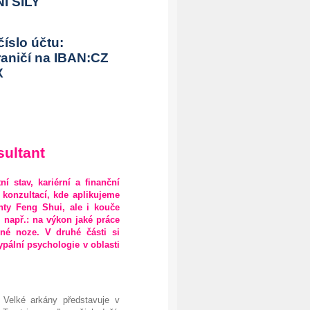
NÍ SÍLY
číslo účtu:
raničí na IBAN:CZ
X
sultant
 stav, kariérní a finanční
 konzultací, kde aplikujeme
nty Feng Shui, ale i kouče
 např.: na výkon jaké práce
lné noze.
V druhé části si
pální psychologie v oblasti
t Velké arkány představuje v