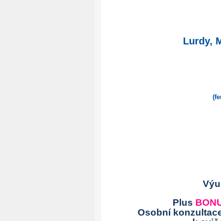
Lurdy, 
Zájezd není podmín
(feng shui a historic
(cena není za
Sleva: 3.33
Výu
Plus
BON
Osobní konzultac