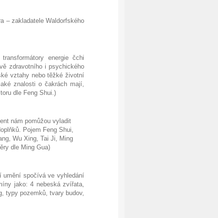
ra – zakladatele Waldorfského
 transformátory energie čchi
avě zdravotního i psychického
ské vztahy nebo těžké životní
jaké znalosti o čakrách mají,
oru dle Feng Shui.)
ocent nám pomůžou vyladit
doplňků. Pojem Feng Shui,
ang, Wu Xing, Tai Ji, Ming
měry dle Ming Gua)
ví umění spočívá ve vyhledání
míny jako: 4 nebeská zvířata,
g, typy pozemků, tvary budov,