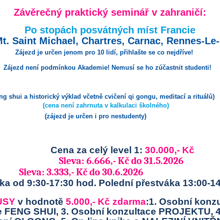
Závěrečný praktický seminář v zahraničí:
Po stopách posvátných míst Francie
Mt. Saint Michael, Chartres, Carnac, Rennes-Le
Zájezd je určen jenom pro 10 lidí, přihlašte se co nejdříve!
kou Akademie! Nemusí se ho zúčastnit studenti!
ký výklad včetně cvičení qi gongu, meditací a rituálů)
hrnuta v kalkulaci školného)
(zájezd je určen i pro nestudenty)
Cena za celý level 1:
30.000,- Kč
Sleva: 6.666,- Kč do 31.5.2026
3,- Kč do 30.6.2026
ka od 9:30-17:30 hod. Polední přestváka 13:00-1
USY
v hodnotě
5.000,- Kč zdarma
:1. Osobní konz
e FENG SHUI, 3. Osobní konzultace PROJEKTU, 4