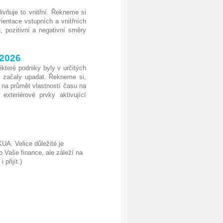
ivňuje to vnitřní. Řekneme si
rientace vstupních a vnitřních
, pozitivní a negativní směry
.2026
teré podniky byly v určitých
u začaly upadat. Řekneme si,
 na průmět vlastností času na
 exteriérové prvky aktivující
UA. Velice důležité je
 Vaše finance, ale záleží na
přijít.)