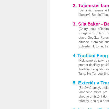
2.
Tajemství bar
(Seminář: Tajemství 
školství. Seminář bud
3.
Síla čaker - B
(Čakry jsou důležit
v organizmu. Jsou na
stavu člověka. Poruc
situace. Seminář bud
vzhledem k tomu, že 
4.
Tradiční Feng
(Řekneme si, jaký je
prostor doplňky použ
Tradiční Feng Shui ve
Tang, He Tu, Lou Shu
5.
Exteriér v Tr
(Správná analýza dle
vhodného místa pro s
vhodné umístění domu
střechy, sha qi a she