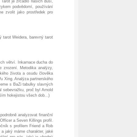
Tarot je zrcadlo našich duší,
azykem podvědomí, používání
e zvolit jako prostředek pro
 tarot Weidera, barevný tarot
ých větví. Inkarnace ducha do
 zrození. Metodika analýzy,
dského života a osudu člověka
Wu Xing. Analýza partnerského
ujeme s BaZi tabulky slavných
l sebevražku, proč byl Arnold
ším hokejistou všech dob...)
podrobně analyzovat finanční
fficer a Seven Killings profil.
čník s profilem Friend a Rob
 a jaký máme charakter, jaké
olání pro nás, jaký je vhodný