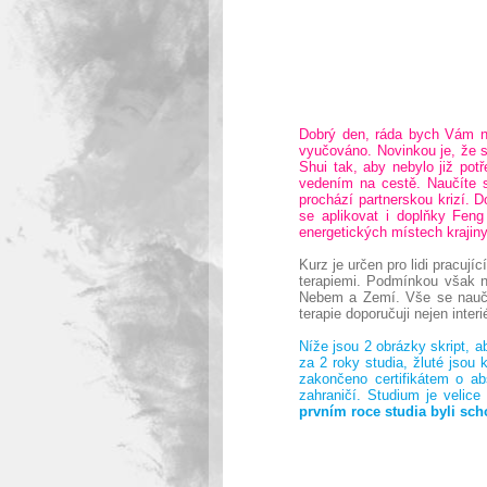
Dobrý den, ráda bych Vám n
vyučováno. Novinkou je, že s
Shui tak, aby nebylo již pot
vedením na cestě. Naučíte s
prochází partnerskou krizí. 
se aplikovat i doplňky Feng
energetických místech krajiny
Kurz je určen pro lidi pracujíc
terapiemi. Podmínkou však n
Nebem a Zemí. Vše se naučít
terapie doporučuji nejen int
Níže jsou 2 obrázky skript, 
za 2 roky studia, žluté jsou
zakončeno certifikátem o abs
zahraničí. Studium je velice
prvním roce studia byli sch