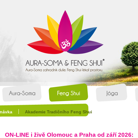
návka
Akademie Tradičního Feng Shui
ON-LINE i živě Olomouc a Praha
od září 2026
: