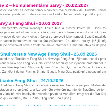
ev 2 – komplementární barvy - 20.02.2027
barev vychází z Goetheo nauky o barvách mající vztah k dílu Rudolfa Steine
e veden prakticky. Budete se moci na každou barvu naladit a prožít si ji.)
arvy a Feng Shui - 20.03.2027
á energetická centra ovládající lidské tělo a prostor kolem něj. Jsou to
pojeny na jednotlivé orgány v těle, proto jejich harmonizací dochází k úpr
hy nebo deformace v oblasti čaker se projevují jako nemoci, špatné mezilid
e veden interaktivním praktickým způsobem. Je určen i pro ty, jež již ně
bude obsahovat nové a zcela zajímavé informace. Umístění lahviček do prost
 Shui versus New Age Feng Shui - 26.09.2026
 rozdíl mezi Tradičním Feng Shui a New Age Feng Shui. Zjistíme, nakolik pr
ívané v New Age Feng Shui. Naučíme se techniky pro vyladění prostoru bez 
rsus New Age Feng Shui, školy Feng Shui, Tao, Qi, Tian – Ren – Di, Yin a Y
, Zaměření domu, Facing, Sitting, Bagua, Ming Gua, pozitivní a negativní s
adičním Feng Shui - 24.10.2026
 Tradičního Feng Shui vždy začíná v exteriéru. Nikdy ne naopak. Mistrovst
tavbu a ve správné analýze průmětu exteriéru na interiér. Naučíme se ter
 v krajině, vliv horských a vodních prvků na Váš dům, tvary hor dle Wu Xin
nq qi v exteriéru, Bai Hu Sha, Qing Long Sha a jiné.)