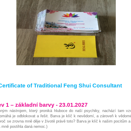
te of Traditional Feng Shui Consultant
v 1 – základní barvy - 23.01.2027
inným nástrojem, který proniká hluboce do naší psychiky, nachází tam v
omáhá je odblokovat a řešit. Barva je klíč k nevědomí, a zároveň k vědom
roč se zrovna mně děje v životě právě toto? Barva je klíč k našim pocitům a 
 mně postihla daná nemoc.)