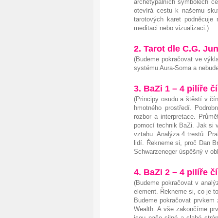
archetypálních symbolech ces
otevírá cestu k našemu sku
tarotových karet podněcuje 
meditaci nebo vizualizaci.)
2. Tarot dle C.G. Ju
(Budeme pokračovat ve výkla
systému Aura-Soma a nebude 
3. BaZi 1 – 4 pilíře 
(Principy osudu a štěstí v č
hmotného prostředí. Podrob
rozbor a interpretace. Průmě
pomocí technik BaZi. Jak si 
vztahu. Analýza 4 trestů. Pr
lidí. Řekneme si, proč Dan B
Schwarzeneger úspěšný v oblas
4. BaZi 2 – 4 pilíře 
(Budeme pokračovat v analýz
element. Řekneme si, co je to 
Budeme pokračovat prvkem zd
Wealth. A vše zakončíme prv
jsou naše silné a slabé strá