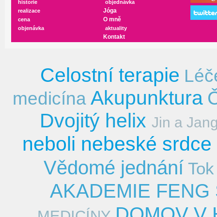
historie
objednávka
Jóga
realizace
O mně
cena
objenávka
aktuality
Kontakt
Celostní terapie
Léč
Akupunktura
medicína
Dvojitý helix
Jin a Jan
neboli nebeské srdce
Vědomé jednání
Tok
AKADEMIE FENG 
DOMOV V 
MEDICÍNY