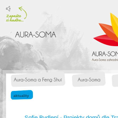
aktuality
Sofie Bydlení - Projekty domů dle T