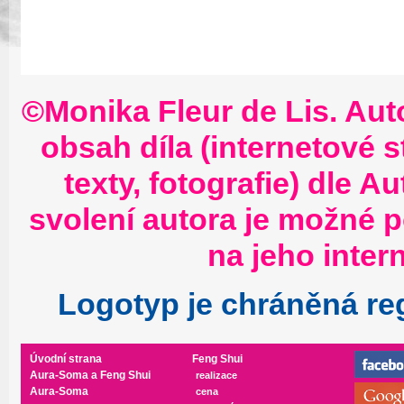
©Monika Fleur de Lis. Aut
obsah díla (internetové s
texty, fotografie) dle
Au
svolení autora je možné 
na jeho inter
Logotyp je chráněná re
Úvodní strana
Feng Shui
Aura-Soma a Feng Shui
realizace
Aura-Soma
cena