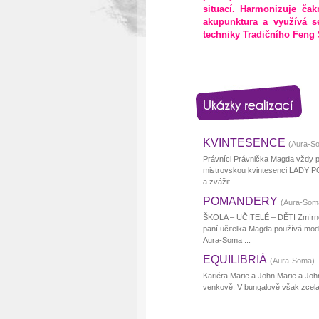
situací. Harmonizuje čak
akupunktura a využívá s
techniky Tradičního Feng 
KVINTESENCE
(Aura-S
Právníci Právnička Magda vždy p
mistrovskou kvintesenci LADY PO
a zvážit ...
POMANDERY
(Aura-Som
ŠKOLA – UČITELÉ – DĚTI Zmírnění
paní učitelka Magda používá m
Aura-Soma ...
EQUILIBRIÁ
(Aura-Soma)
Kariéra Marie a John Marie a Joh
venkově. V bungalově však zcela