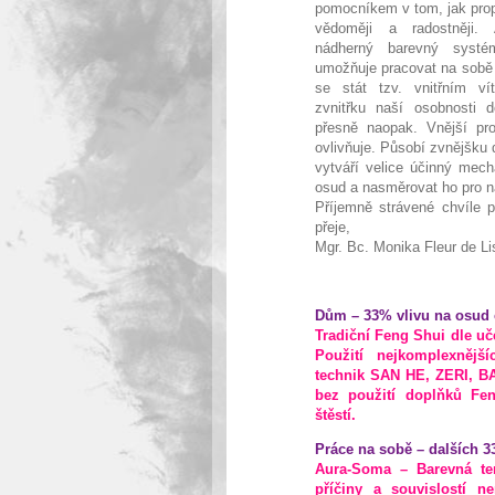
pomocníkem v tom, jak pro
vědoměji a radostněji.
nádherný barevný systé
umožňuje pracovat na sob
se stát tzv. vnitřním ví
zvnitřku naší osobnosti 
přesně naopak. Vnější pr
ovlivňuje. Působí zvnějšku
vytváří velice účinný mecha
osud a nasměrovat ho pro 
Příjemně strávené chvíle 
přeje,
Mgr. Bc. Monika Fleur de Li
Dům – 33% vlivu na osud 
Tradiční Feng Shui dle uč
Použití nejkomplexnějš
technik SAN HE, ZERI, BA
bez použití doplňků Fen
štěstí.
Práce na sobě – dalších 3
Aura-Soma – Barevná te
příčiny a souvislostí n