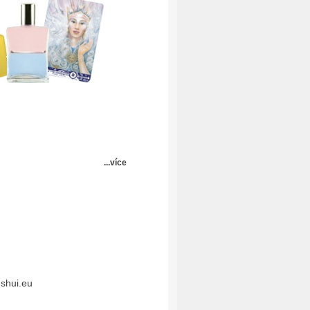
...více
shui.eu