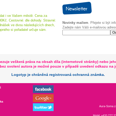
dat i ve Vašem městě. Cena za
00Kč. Cestovné: dle dohody. Stravné:
Novinky mailem
. Přejete si být in
dnášek ve dvou následujících dnech,
Zadejte nám Váši e-mailovou adres
pného si pořadatel určuje sám.
ezuje veškerá práva na obsah díla (internetové stránky) nebo jeho č
o bez svolení autora je možné pouze v případě uvedení odkazu na 
Logotyp je chráněná registrovaná ochranná známka.
i
ka
Aura-Soma
z
Mobil: +420 777 23