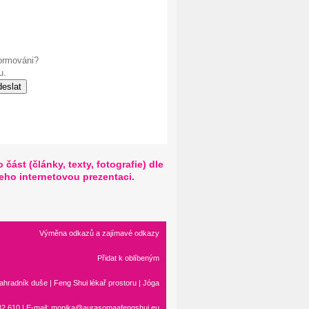
formováni?
u.
ást (články, texty, fotografie) dle
jeho internetovou prezentaci.
Výměna odkazů a zajímavé odkazy
Přidat k oblíbeným
ahradník duše
|
Feng Shui
lékař prostoru
|
Jóga
2 610 | E-mail:
monika@aurasomaafengshui.eu