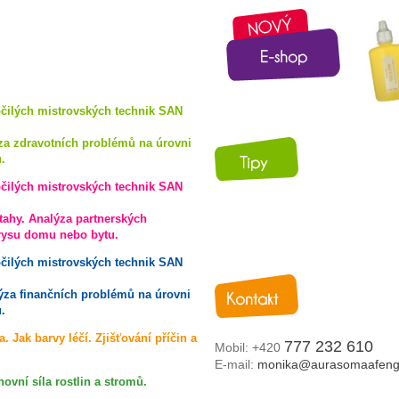
očilých mistrovských technik SAN
za zdravotních problémů na úrovni
.
očilých mistrovských technik SAN
tahy. Analýza partnerských
rysu domu nebo bytu.
očilých mistrovských technik SAN
ýza finančních problémů na úrovni
.
 Jak barvy léčí. Zjišťování příčin a
777 232 610
Mobil: +420
E-mail:
monika@aurasomaafeng
ovní síla rostlin a stromů.