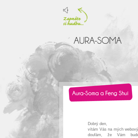
Dobrý den,
vítám Vás na mých webový
doufám, že Vám budo