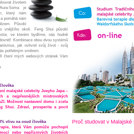
plouvat životem
 Aura-Soma je
m, který nám
ě a pomáhá nám
tězem. Působí
do vnějšího okolí. Feng Shui působí
ostor, ve kterém bydlíme, nás hodně
 dovnitř. Kombinace obou dvou systémů
nismus, jak ovlivnit svůj život - svůj
nás potřebným směrem.
při čtení mých webových stránek Vám
s
člověka
ení malajské celebrity Joeyho Japa –
ích a nejpřesnějších mistrovských
ZI. Možnost nastavení domu i zcela
g Shui. Zdraví, prosperita a pocit
Proč studovat v Malajské
3% vlivu na osud člověka
rapie, která Vám pomůže pochopit
emocí nebo nepříznivých životních