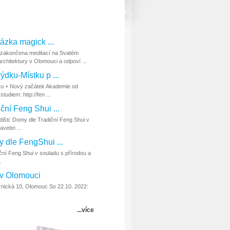
házka magick ...
 zakončena meditací na Svatém
chitektury v Olomouci a odpoví ...
ýdku-Místku p ...
u + Nový začátek Akademie od
tudiem: http://fen ...
ční Feng Shui ...
ti: Domy dle Tradiční Feng Shui v
avebn ...
 dle FengShui ...
í Feng Shui v souladu s přírodou a
.
 v Olomouci
ická 10, Olomouc So 22.10. 2022:
...více