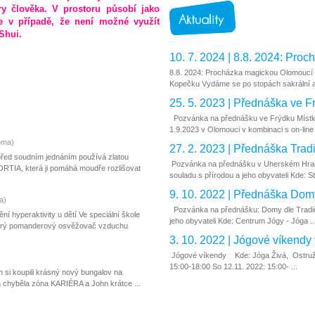
ry člověka. V prostoru působí jako
e v případě, že není možné využít
Shui.
10. 7. 2024 | 8.8. 2024: Proc
8.8. 2024: Procházka magickou Olomoucí
Kopečku Vydáme se po stopách sakrální ar
25. 5. 2023 | Přednáška ve Fr
Pozvánka na přednášku ve Frýdku Místk
1.9.2023 v Olomouci v kombinaci s on-line s
oma)
27. 2. 2023 | Přednáška Tradi
řed soudním jednáním používá zlatou
Pozvánka na přednášku v Uherském Hradiš
RTIA, která ji pomáhá moudře rozlišovat
souladu s přírodou a jeho obyvateli Kde: St
9. 10. 2022 | Přednáška Domy
a)
Pozvánka na přednášku: Domy dle Tradičn
 hyperaktivity u dětí Ve speciální škole
jeho obyvateli Kde: Centrum Jógy - Jóga ..
odrý pomanderový osvěžovač vzduchu
3. 10. 2022 | Jógové víkendy
Jógové víkendy Kde: Jóga Živá, Ostružn
15:00-18:00 So 12.11. 2022: 15:00- ...
n si koupili krásný nový bungalov na
 chyběla zóna KARIÉRA a John krátce ...