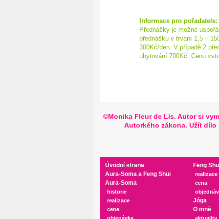
Informace pro pořadatele:
Přednášky je možné uspořá
přednášku v trvání 1,5 – 15
300Kč/den. V případě 2 pře
ubytování 700Kč. Cenu vstu
©Monika Fleur de Lis. Autor si vym
Autorkého zákona
. Užít díl
Úvodní strana
Feng Shu
Aura-Soma a Feng Shui
realizace
Aura-Soma
cena
historie
objednáv
Jóga
realizace
O mně
cena
objenávka
aktuality